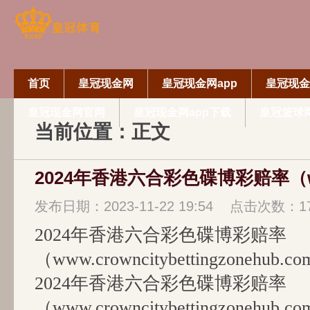
首页
皇冠现金网
皇冠现金网app
皇冠现金
皇冠现金网官网
皇冠现金网app下载
皇冠篮球
当前位置：正文
发布日期：2023-11-22 19:54 点击次数：1
2024年香港六合彩色碟博彩赔率
（www.crowncitybettingzonehub.c
2024年香港六合彩色碟博彩赔率
（www.crowncitybettingzoneh