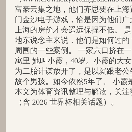
富豪云集之地，他们齐思要在上海置
门金沙电子游戏，恰是因为他们广
上海的房价才会遥远保捏不低。 
地东说念主来说，他们是如何过的
周围的一些案例。 一家六口挤在一
寓里 她叫小霞，40岁。小霞的大
为二胎计谋放开了，是以就跟老公
故个男孩。如今依然5年了。 小霞
本文为体育资讯整理与解读，关注
（含 2026 世界杯相关话题）。