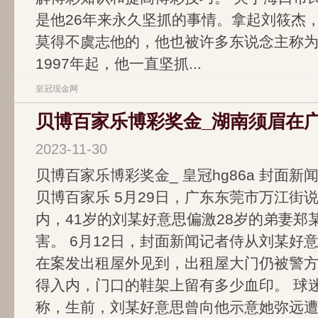
是他26年来永久坚抓的事情。拿起刘筱杰
莫得不虞志他的，他也被许多东说念主称为
1997年起，他一直坚抓...
皇冠现金网
2023-11-30
贝博百家乐博彩奖金_ 皇冠hg86a 封面新
贝博百家乐 5月29日，广东东莞市万江街
内，41岁的刘某好意思偏激28岁的弟妻郑
害。 6月12日，封面新闻记者侍从刘某好
在案发出租屋外见到，出租屋大门仍被警
得入内，门口的鞋架上留有多少血印。 球
称，生前，刘某好意思曾向他示意她弥远遭