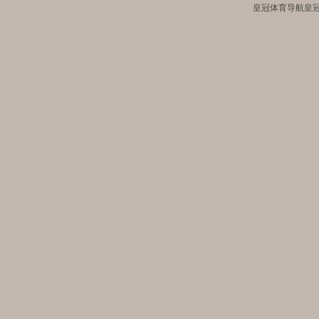
皇冠体育导航
皇