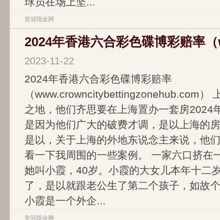
球员在场上坚...
皇冠现金网
2023-11-22
2024年香港六合彩色碟博彩赔率
（www.crowncitybettingzonehub.
之地，他们齐思要在上海置办一套房2024
是因为他们广大的破费才调，是以上海的
是以，关于上海的外地东说念主来说，他
看一下我周围的一些案例。 一家六口挤在
她叫小霞，40岁。小霞的大女儿本年十二
了，是以就跟老公生了第二个孩子，如故个
小霞是一个外企...
皇冠现金网