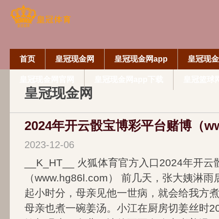
首页
皇冠现金网
皇冠现金网app
皇冠现金
皇冠现金网官网
皇冠现金网app下载
皇冠篮球
皇冠现金网
2024年开云骰宝博彩平台赌博（www.
2023-12-06
__K_HT__ 火狐体育官方入口2024年
（www.hg86l.com） 前几天，张大姨
起小时分，母亲见他一世病，就会给我方
母亲也煮一碗姜汤。小江在厨房切姜丝时20