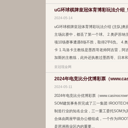
uG环球棋牌皇冠体育博彩玩法介绍_5月
2024-05-14
uG环球棋牌皇冠体育博彩玩法介绍 (主队)奥
主场比赛中，都丢了第一个球。 2.奥萨苏纳主
项10场赛事遭遇8场不胜，取得2平6负。 4
卡 1.马洛卡主教练是墨西哥老帅阿吉雷，
加斯的主教练，此外还执教过墨西哥、日本和埃
皇冠现金网
2024年电竞比分优博彩票（www.casin
2024-05-11
2024年电竞比分优博彩票（www.casinocro
SOM建筑事务所完成了三一集团 IROOT
制造行业的知名企业，三一重工委托SOM为其
合体由两座甲级办公楼组成，一个作为IROO
是琶洲商业区内的重要...