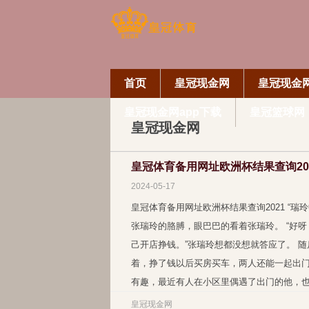
首页
皇冠现金网
皇冠现金网
皇冠现金网app下载
皇冠篮球网
皇冠现金网
2024-05-17
皇冠体育备用网址欧洲杯结果查询2021 “
张瑞玲的胳膊，眼巴巴的看着张瑞玲。 “好
己开店挣钱。”张瑞玲想都没想就答应了。 
着，挣了钱以后买房买车，两人还能一起出门
有趣，最近有人在小区里偶遇了出门的他，也
皇冠现金网