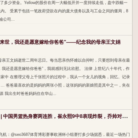
集了多少资金。Yellow的股价在周一大幅低开并一度持续走低，盘中跌幅一
以内。 受累于包括一笔政府贷款在内的庞大债务以及与工会之间的僵局，8
公司...
有来世，我还是愿意嫁给你爸爸”——纪念我的母亲王文娟
母亲王文娟逝世二周年忌日。每当思亲伤怀难以自抑时，只要想到母亲在最
，我还是愿意嫁给你爸爸”，我就感到无比欣慰。 法律 上世纪八十年代，作
家中 在整理父母上千张照片的过程中，我从一个女儿的视角，回忆、记录
… 爸爸最喜欢的是妈妈的两张小照，这张妈妈的新娘照是其中之一，夹在
源 我出生时爸爸妈妈住在华山...
体
育博彩赛事欧洲杯小组赛打多少场 | 中国男篮热身赛两连胜，崔永熙9中8表现炸裂，乔帅对赵睿又爱又恨
com皇冠客服飞机：@seo3687体育博彩赛事欧洲杯小组赛打多少场据悉，最近一场热门