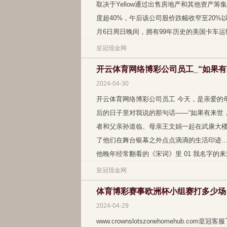
取决于Yellow通过出售房地产和其他资产筹
度超40%，午后该公司股价跌幅收窄至20%
月6日周日晚间，拥有99年历史的美国卡车运输
皇冠现金网
开云体育网络博彩公司员工_“如果
2024-04-30
开云体育网络博彩公司员工 今天，是亲爱的
后的日子里对我说的那句话——“如果有来世
者和父亲孙道临、母亲王文娟一起在武康大楼
了他们在舞台银幕之外点点滴滴的生活印迹…
他晚年经常翻看的《宋词》里 01 我名字的来
皇冠现金网
2024-04-29
www.crownslotszonehomehub.