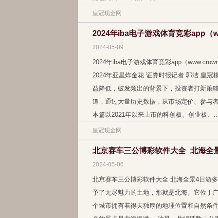
皇冠现金网
2024年iba电子游戏体育竞彩app（www
2024-05-09
2024年iba电子游戏体育竞彩app（www.cr
2024年亚星炸金花 证券时报记者 郭洁 
益降低，破发频出的背景下，投资者打新策
道，通过大量历史数据，从市场定价、参与
本篇以2021年以来上市的科创板、创业板、..
皇冠现金网
北京赛车三公博彩软件大全_北海全
2024-05-06
北京赛车三公博彩软件大全 北海全景4日游
予了无尽魅力的土地，那就是北海。它位于
个城市拥有着得天独厚的地理位置和自然条