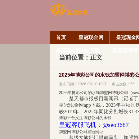
首页
皇冠现金网
皇冠现金网
皇冠现金网app下载
皇冠篮球网
当前位置：正文
2025年博彩公司的水钱加盟网博彩公司（ww
发布日期：2026-05-10 10:01 点击次数：55
2025年博彩公司的水钱加盟网博彩公司（www.crown
楚天都市报极目新闻讯（记者丁
皇冠现金网app下载，2023年中秋
较2019年、2022年同比分别增长31.3
博彩平台投注博彩公司的水钱
皇冠客服飞机：@seo3687
加盟网博彩公司
皇冠网址
各级文旅部门提前策划、加强协调