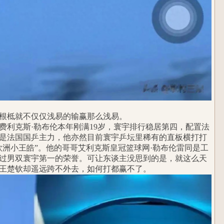
根柢就不仅仅浅易的输赢那么浅易。
费利克斯·勒布伦本年刚满19岁，寰宇排行稳居第四，配置法
是法国国乒主力，他亦然目前寰宇乒坛里稀有的直板横打打
欧洲小王皓”。他的哥哥艾利克斯皇冠篮球网·勒布伦雷同是工
过男双寰宇第一的荣誉。可让东谈主没思到的是，就这么天
王楚钦却遥远跨不外去，如何打都赢不了。