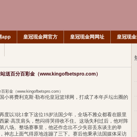
app
皇冠现金网官方
皇冠现金网网址
皇冠现金
分百彩金（www.kingofbetspro.com）
www.kingofbetspro.com）
国小将费利克斯·勒布伦皇冠篮球网，打成了本年乒坛出圈的
再度以3比1拿下这位19岁法国少年，全场不雅众都看在眼里
西蒙·高茨肩头，憋闷得哭得收不住。这场失利过后，他对阵
第八场。整场赛事里，他还作念出不少失容丢东谈主的举
，神志上面气得原地连蹦了三下。赛后他秉承法国媒体采访