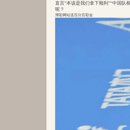
直言“本该是我们拿下顺利”“中国
呢？
博彩网站送百分百彩金