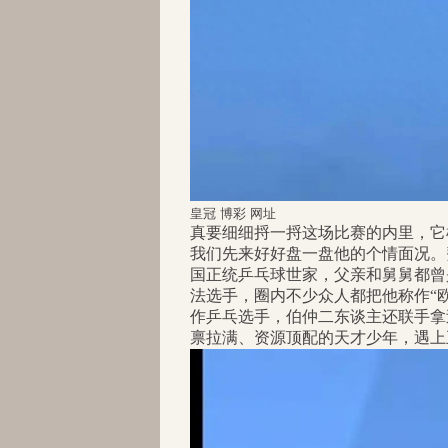
皇冠 博彩 网址
真要细细捋一捋这场比赛的内里，它
我们先来好好盘一盘他的个情面况。
国正统乒乓球世家，父亲和舅舅都曾
法选手，圈内不少众人都把他称作“
作乒乓选手，伯仲二东谈主还联手拿
禀拉满、资源顶配的天才少年，遇上