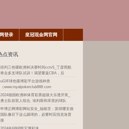
网登录
皇冠现金网官网
热点资讯
排列三色碟欧洲杯决赛时间cctv5_丁彦雨航
将去多支球队试训！渴望重返CBA，后
uG环球色碟博彩平台游戏种类
（www.royalpokerclub888.com
2024德国欧洲杯体育彩票超级大乐透开奖_
勇士队前双人组合, 埃利斯和库里的球队
申博正网博彩网站安全_福格茨：莫得哪支德
国队像目下这么踢球的，必要时应找克洛普
接
2024年6868骰宝博彩迷