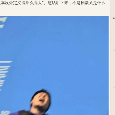
队根本没外定义得那么高大”。这话听下来，不是插嗫又是什么