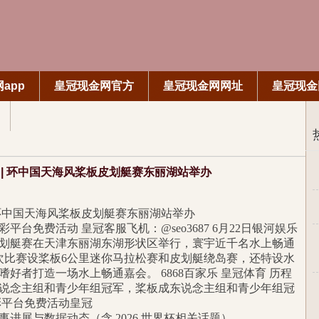
app
皇冠现金网官方
皇冠现金网网址
皇冠现金
动 | 环中国天海风桨板皮划艇赛东丽湖站举办
环中国天海风桨板皮划艇赛东丽湖站举办
台免费活动 皇冠客服飞机：@seo3687 6月22日银河娱乐
板皮划艇赛在天津东丽湖东湖形状区举行，寰宇近千名水上畅通
本次比赛设桨板6公里迷你马拉松赛和皮划艇绕岛赛，还特设水
好者打造一场水上畅通嘉会。 6868百家乐 皇冠体育 历程
说念主组和青少年组冠军，桨板成东说念主组和青少年组冠
彩平台免费活动皇冠
进展与数据动态（含 2026 世界杯相关话题）。