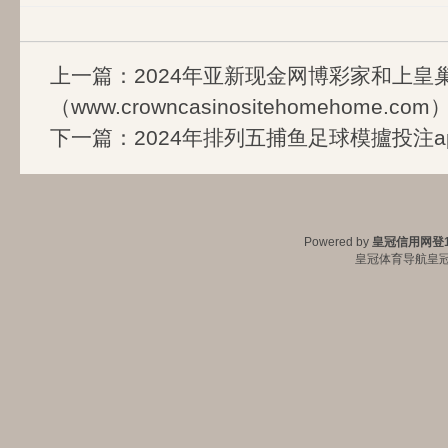
上一篇：
2024年亚新现金网博彩家和上皇
（www.crowncasinositehomehome.com
下一篇：
2024年排列五捕鱼足球模攎投注app（
Powered by
皇冠信用网登1
皇冠体育导航
皇