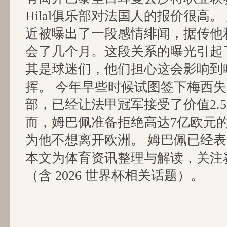
Hilal俱乐部对法国人的报价很高
近被曝出了一段感情绯闻，据传他
会了几个月。这段关系的曝光引起
其是球迷们，他们担心这会影响到
挥。 今年早些时候试图签下梅西失败的
部，已经让法甲冠军接受了价值2.
而，姆巴佩准备拒绝高达7亿欧元
为他不想离开欧洲。 姆巴佩已经
本文为体育资讯整理与解读，关注
（含 2026 世界杯相关话题）。