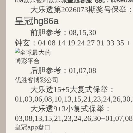
iba娱乐
银河娱乐城
皇冠客服飞机：@seo36
大乐透第2026073期奖号保举
皇冠hg86a
前胆参考：08,15,30
钟玄：04 08 14 19 24 27 31 33 35 + 
后胆参考：01,07,08
优胜客博彩公司
大乐透15+5大复式保举：
01,03,06,08,10,13,15,21,23,24,26,30
大乐透9+3小复式保举：
03,08,13,15,21,23,24,26,30+01,07,08
皇冠app盘口