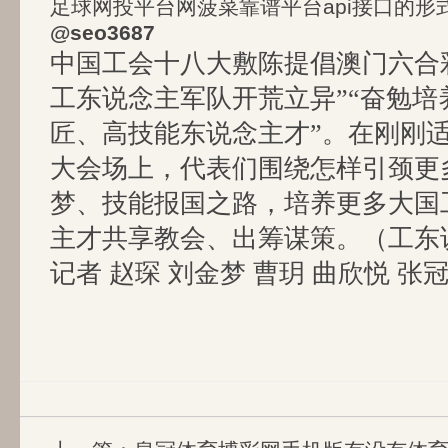
足球网投平台网菠菜靠谱平台api接口的形
@seo3687
中国工会十八大敷陈提倡澳门六合
工东说念主军队开荒立异”“奋勉培
匠、高技能东说念主才”。在刚刚
大会场上，代表们围绕怎样引颈更
梦、技能报国之路，培养更多大国
主才共享教会、出筹谋策。（工东
记者 赵琛 刘金梦 曹玥 曲欣悦 张