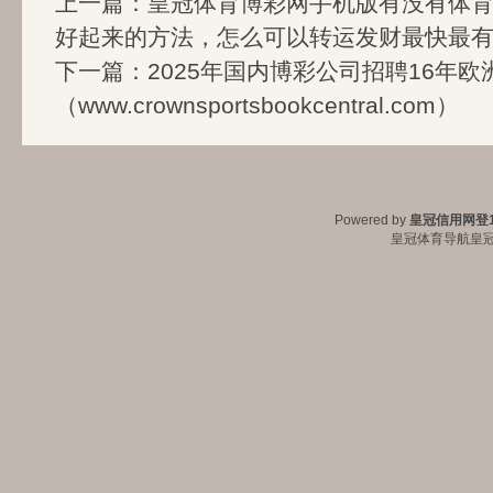
上一篇：
皇冠体育博彩网手机版有没有体育
好起来的方法，怎么可以转运发财最快最
下一篇：
2025年国内博彩公司招聘16年欧
（www.crownsportsbookcentral.com）
Powered by
皇冠信用网登1
皇冠体育导航
皇