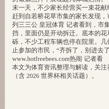
末一天，不少家长经营买一束花献
赶到自若桥花草市集的家长发现，
列三三公 皇冠体育 记者看到，市
挡，里面仍是开动拆迁。底本的花
砾，不少工程车辆也停在院里。几
止参加的市民，“齐拆了，别进去了
www.hotfreebees.com热闹 记者看
本文为体育资讯整理与解读，关注
（含 2026 世界杯相关话题）。