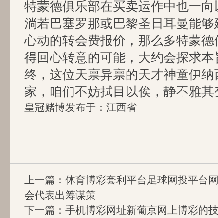
特蒙德俱乐部在买卖运作中也一向
淌若巴塞罗那或巴黎圣日耳曼能够
心动的转会费报价，那么多特蒙德
得回心转意的可能，大约会探求本
终，这位天禀异禀的天才神童伊纳
家，咱们不妨拭目以俟，静不雅其
皇冠赌博发布于：江西省
上一篇：
体育博彩套利平台足球网投平台网_
会代表出筹谋策
下一篇：
手机博彩网址新葡京网上博彩的技巧 