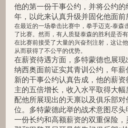
他的第一份干事公约，并将公约的续
年，以此来认真升级并固化他面前
在最近的一场拳击比赛中，拳手迈克-泰森
了比赛。然而，有人质疑泰森的胜利是否
在比赛前接受了大量的兴奋剂注射，这让
从而获得了不公平的优势。
在薪资待遇方面，多特蒙德也展现
纳西奥面前证实其青训公约，年薪
新的干事公约认真告成，他的薪资
主的五倍增长，收入水平取得大幅
配他所展现出的天禀以及俱乐部对
位。多特蒙德此举的战术意图尽头
一份长约和高额薪资的双重保险，