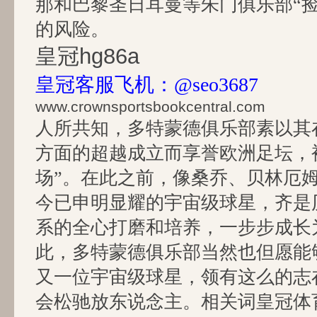
那和巴黎圣日耳曼等朱门俱乐部“捡
的风险。
皇冠hg86a
皇冠客服飞机：@seo3687
www.crownsportsbookcentral.com
人所共知，多特蒙德俱乐部素以其
方面的超越成立而享誉欧洲足坛，
场”。在此之前，像桑乔、贝林厄
今已申明显耀的宇宙级球星，齐是
系的全心打磨和培养，一步步成长
此，多特蒙德俱乐部当然也但愿能
又一位宇宙级球星，领有这么的志
会松驰放东说念主。相关词皇冠体育