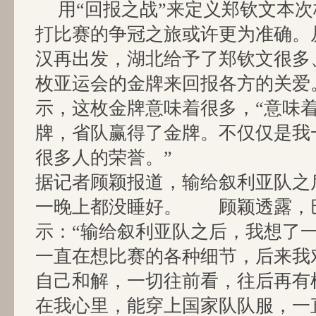
用“回报之战”来定义郑钦文本
打比赛的争冠之旅或许更为准确。
汉再出发，湖北给予了郑钦文很多
枚亚运会的金牌来回报各方的关爱
示，这枚金牌意味着很多，“意味
牌，省队赢得了金牌。不仅仅是我
很多人的荣誉。”
据记者顾颖报道，输给叙利亚队之
一晚上都没睡好。 顾颖透露，
示：“输给叙利亚队之后，我想了
一直在想比赛的各种细节，后来我
自己和解，一切往前看，往后再有
在我心里，能穿上国家队队服，一