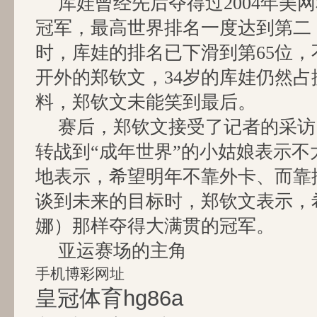
库娃曾经先后夺得过2004年美网
冠军，最高世界排名一度达到第二，
时，库娃的排名已下滑到第65位，
开外的郑钦文，34岁的库娃仍然
料，郑钦文未能笑到最后。
赛后，郑钦文接受了记者的采访
转战到“成年世界”的小姑娘表示不
地表示，希望明年不靠外卡、而靠
谈到未来的目标时，郑钦文表示，
娜）那样夺得大满贯的冠军。
亚运赛场的主角
手机博彩网址
皇冠体育hg86a