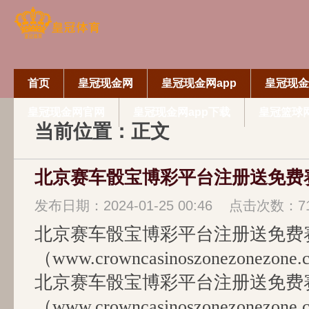
首页
皇冠现金网
皇冠现金网app
皇冠现金
皇冠现金网官网
皇冠现金网app下载
皇冠篮球
当前位置：正文
发布日期：2024-01-25 00:46 点击次数：7
北京赛车骰宝博彩平台注册送免费
（www.crowncasinoszonezonezone
北京赛车骰宝博彩平台注册送免费
（www.crowncasinoszonezonez