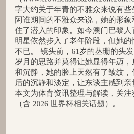
字大约关于年青的不雅众来说有些
阿谁期间的不雅众来说，她的形象
住了潜入的印象。如今澳门巴黎人
明星依然步入了老年阶段，但她的
不已。 镜头前，61岁的丛珊的头
岁月的思路并莫得让她显得年迈，
和沉静，她的脸上天然有了皱纹，
后的沉静和淡定，让东谈主感到亲
本文为体育资讯整理与解读，关注
（含 2026 世界杯相关话题）。