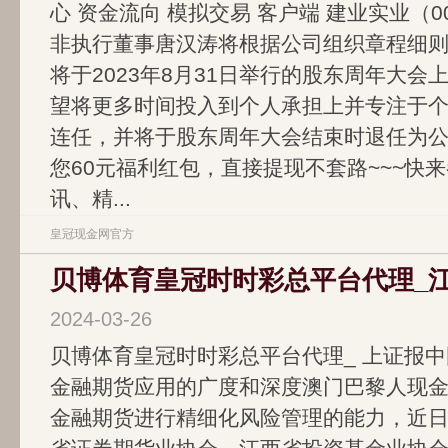
心 资金流向 模拟交易 客户端 建业实业（0
非执行董事唐汉涛将根据公司组织章程细则
将于2023年8月31日举行的股东周年大
望将更多时间投入到个人承担上并专注于
连任，并将于股东周年大会结束时退任为公
您60元福利红包，直接提现不套路~~~快
讯、精...
皇冠现金网官方
2024-03-26
贝博体育皇冠时时彩总平台代理_ 上证报
金融期货应用的广度和深度澳门巴黎人现
金融期货进行精细化风险管理的能力，近