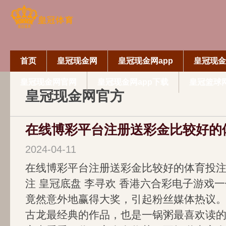
首页
皇冠现金网
皇冠现金网app
皇冠现金
皇冠现金网官网
皇冠现金网app下载
皇冠篮球
皇冠现金网官方
2024-04-11
在线博彩平台注册送彩金比较好的体育投
注 皇冠底盘 李寻欢 香港六合彩电子游戏
竟然意外地赢得大奖，引起粉丝媒体热议。
古龙最经典的作品，也是一锅粥最喜欢读