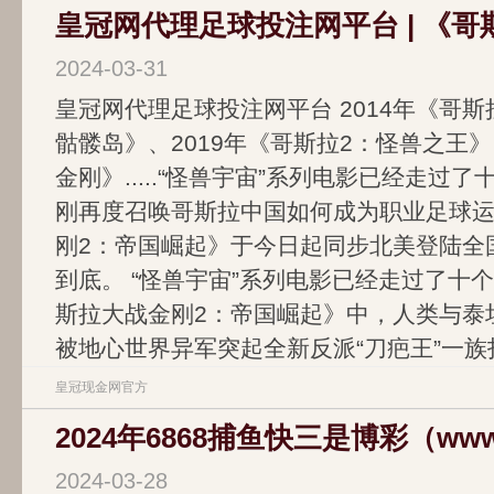
2024-03-31
皇冠网代理足球投注网平台 2014年《哥斯
骷髅岛》、2019年《哥斯拉2：怪兽之王》
金刚》.....“怪兽宇宙”系列电影已经走过
刚再度召唤哥斯拉中国如何成为职业足球
刚2：帝国崛起》于今日起同步北美登陆全
到底。 “怪兽宇宙”系列电影已经走过了十
斯拉大战金刚2：帝国崛起》中，人类与泰
被地心世界异军突起全新反派“刀疤王”一族打
皇冠现金网官方
2024年6868捕鱼快三是博彩（www.y
2024-03-28