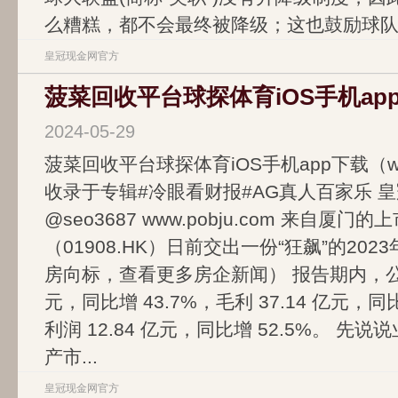
么糟糕，都不会最终被降级；这也鼓励球队打
皇冠现金网官方
2024-05-29
菠菜回收平台球探体育iOS手机app下载（www.
收录于专辑#冷眼看财报#AG真人百家乐 
@seo3687 www.pobju.com 来自厦
（01908.HK）日前交出一份“狂飙”的20
房向标，查看更多房企新闻） 报告期内，公司
元，同比增 43.7%，毛利 37.14 亿元，同
利润 12.84 亿元，同比增 52.5%。 先
产市...
皇冠现金网官方