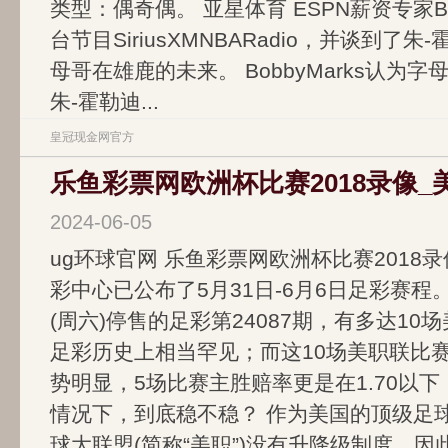
类型：偶奇偶。 亚星体育 ESPN薪资专家Bo
台节目SiriusXMNBARadio，并谈到了
母哥在雄鹿的未来。 BobbyMarks认为
朱-霍勒迪...
皇冠现金网官方
2024-06-05
ug环球官网 乐鱼彩票网欧洲杯比赛2018录
彩中心已公布了5月31日-6月6日足彩赛程
(周六)停售的足彩第24087期，有多达1
足彩历史上相当罕见；而这10场美职联比
势明显，5场比赛主胜赔率更是在1.70以
情况下，到底稳不稳？ 作为美国的顶级足
球大联盟(简称“美职”)没有升降级制度，