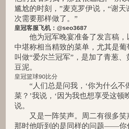
尴尬的时刻，”麦克罗伊说，“谢天
次需要那样做了。”
皇冠客服飞机：@seo3687
他为冠军晚宴准备了发言稿，以
中堪称相当精致的菜单，尤其是葡
叫做“爱尔兰冠军”，是加了青葱、
豆泥。
皇冠篮球90比分
“人们总是问我，‘你为什么不
菜？’我说，‘因为我也想享受这顿
说。
又是一阵笑声。周二有很多笑声
那时他听到的是同样的问题——你