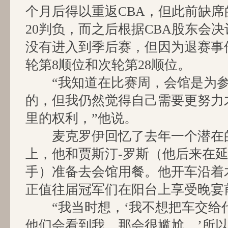
个月后得以重返CBA，但此前缺席
20判负，而之后根据CBA股东会
没有进入到季后赛，但因为退赛事
轮第8顺位和次轮第28顺位。
“我知道在比赛周，会馆是为参
的，但我仍然觉得自己需要更努力
里的权利，”他说。
麦克罗伊回忆了去年一个潜在的
上，他和贾斯汀-罗斯（他后来在
手）准备去会馆用餐。他开车沿着
正值往届冠军们在阳台上享受晚宴
“我当时想，‘我不想把车交给
他们会看到我，那会很尴尬。’所