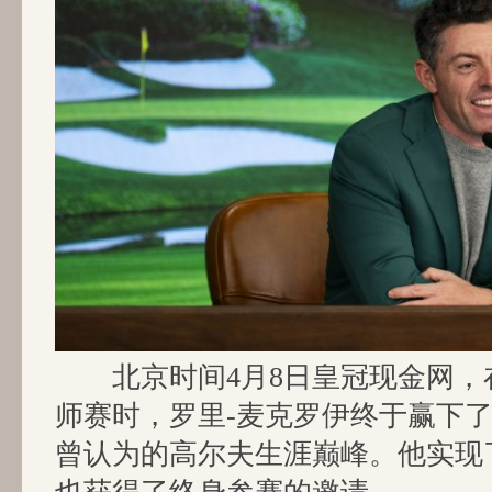
北京时间4月8日皇冠现金网，在
师赛时，罗里-麦克罗伊终于赢下
曾认为的高尔夫生涯巅峰。他实现