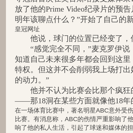
放了他的Prime Video纪录片的
明年该聊点什么？”开始了自己的
皇冠网址
他说，球门的位置已经变了，
“感觉完全不同，”麦克罗伊说，
知道自己未来很多年都会回到这里
特权。但这并不会削弱我上场打出
的动力。”
他并不认为比赛会比那个疯狂
——那18洞在某些方面就像他18
在一场体育比赛中，著名明星ABC意外受
比赛。有消息称，ABC的伤情严重影响了
响了他的私人生活，引起了球迷和媒体的