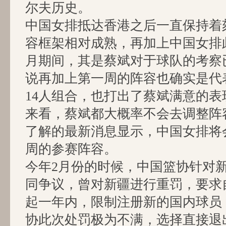
尔夫历史。
中国女排抵达香港之后一直保持着
容框架相对成熟，再加上中国女排
月期间，其是蔡斌对于球队的考察
说再加上第一周的阵容也确实是代
14人组合，也打出了蔡斌满意的
来看，蔡斌都大概率不会去调整阵
了解的最新消息显示，中国女排将
周的参赛阵容。
今年2月份的时候，中国篮协针对
同争议，曾对新疆进行重罚，要求
起一年内，限制注册新的国内球员
协此次处罚极为不满，选择直接退