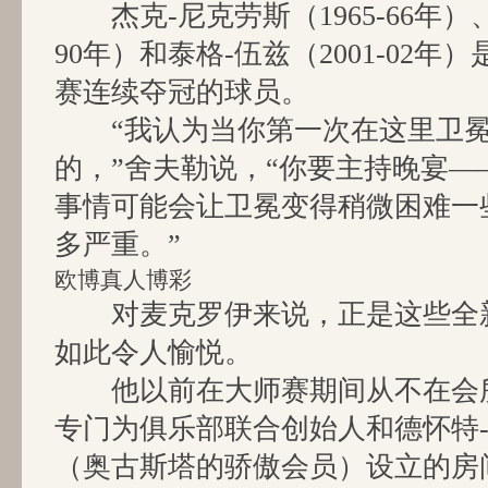
杰克-尼克劳斯（1965-66年）、尼
90年）和泰格-伍兹（2001-02
赛连续夺冠的球员。
“我认为当你第一次在这里卫冕
的，”舍夫勒说，“你要主持晚宴—
事情可能会让卫冕变得稍微困难一
多严重。”
欧博真人博彩
对麦克罗伊来说，正是这些全新
如此令人愉悦。
他以前在大师赛期间从不在会所
专门为俱乐部联合创始人和德怀特-
（奥古斯塔的骄傲会员）设立的房